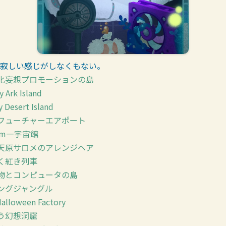
寂しい感じがしなくもない。
化妄想プロモーションの島
 Ark Island
 Desert Island
フューチャーエアポート
um―宇宙館
天原サロメのアレンジヘア
く紅き列車
物とコンピュータの島
ングジャングル
alloween Factory
う幻想洞窟