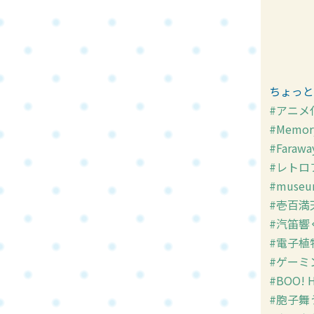
ちょっと
#アニメ
#Memory
#Faraway
#レトロ
#muse
#壱百満
#汽笛響
#電子植
#ゲーミ
#BOO! H
#胞子舞