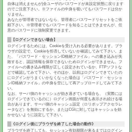
自体は消えませんが)全ユーザのパスワードが未設定状態に戻ります
のでご注意下さい。※ファイルの中身を覗いてもパスワードは分か
りません。
あなたが管理者ではないなら、管理者にパスワードリセットをご依
頼下さい。※管理者でもパスワードを知ることはできませんが、任
意のパスワードに強制変更できます。
【ログインできない場合】
ログインするためには、Cookieを受け入れる必要があります。ブラ
ウザの設定で、Cookieを拒否していないか確認してみて下さい。ま
た、「パスワード・セッションID格納ファイル」への書き込みが失
敗すると、認証情報を保存できないためログインができません。フ
ァイルへの書き込み権限が正しく設定されているか、FTPソフトな
どで確認してみて下さい。そのほか、以前はログインできていたの
にログインがうまくいかなくなった場合は「パスワード・セッショ
ンID格納ファイル」の中身を空にして再アップロードしてみて下さ
い。
なお、サーバ側のキャッシュが効き過ぎている場合も、（実際には
ログインできているのに）ログイン画面が何度も表示され続ける場
合があります。サーバ側のキャッシュ設定（ロリポップアクセラレ
ータなど）を無効にするか、またはCGIに対してはキャッシュを効
かせないように設定して下さい。
《ログイン後にブラウザを終了した場合の動作》
ブラウザを終了しても、セッション有効期限が来るまではログイン