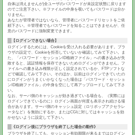
自体は消えませんが)全ユーザのパスワードが未設定状態に戻ります
のでご注意下さい。※ファイルの中身を覗いてもパスワードは分か
りません。
あなたが管理者ではないなら、管理者にパスワードリセットをご依
頼下さい。※管理者でもパスワードを知ることはできませんが、任
意のパスワードに強制変更できます。
【ログインできない場合】
ログインするためには、Cookieを受け入れる必要があります。ブラ
ウザの設定で、Cookieを拒否していないか確認してみて下さい。ま
た、「パスワード・セッションID格納ファイル」への書き込みが失
敗すると、認証情報を保存できないためログインができません。フ
ァイルへの書き込み権限が正しく設定されているか、FTPソフトな
どで確認してみて下さい。そのほか、以前はログインできていたの
にログインがうまくいかなくなった場合は「パスワード・セッショ
ンID格納ファイル」の中身を空にして再アップロードしてみて下さ
い。
なお、サーバ側のキャッシュが効き過ぎている場合も、（実際には
ログインできているのに）ログイン画面が何度も表示され続ける場
合があります。サーバ側のキャッシュ設定（ロリポップアクセラレ
ータなど）を無効にするか、またはCGIに対してはキャッシュを効
かせないように設定して下さい。
《ログイン後にブラウザを終了した場合の動作》
ブラウザを終了しても、セッション有効期限が来るまではログイン