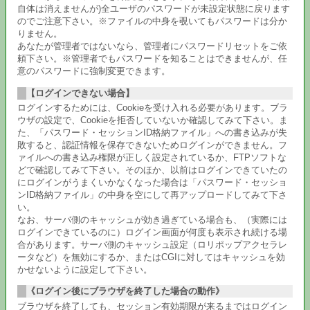
自体は消えませんが)全ユーザのパスワードが未設定状態に戻ります
のでご注意下さい。※ファイルの中身を覗いてもパスワードは分か
りません。
あなたが管理者ではないなら、管理者にパスワードリセットをご依
頼下さい。※管理者でもパスワードを知ることはできませんが、任
意のパスワードに強制変更できます。
【ログインできない場合】
ログインするためには、Cookieを受け入れる必要があります。ブラ
ウザの設定で、Cookieを拒否していないか確認してみて下さい。ま
た、「パスワード・セッションID格納ファイル」への書き込みが失
敗すると、認証情報を保存できないためログインができません。フ
ァイルへの書き込み権限が正しく設定されているか、FTPソフトな
どで確認してみて下さい。そのほか、以前はログインできていたの
にログインがうまくいかなくなった場合は「パスワード・セッショ
ンID格納ファイル」の中身を空にして再アップロードしてみて下さ
い。
なお、サーバ側のキャッシュが効き過ぎている場合も、（実際には
ログインできているのに）ログイン画面が何度も表示され続ける場
合があります。サーバ側のキャッシュ設定（ロリポップアクセラレ
ータなど）を無効にするか、またはCGIに対してはキャッシュを効
かせないように設定して下さい。
《ログイン後にブラウザを終了した場合の動作》
ブラウザを終了しても、セッション有効期限が来るまではログイン